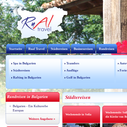
Startseite
Rual Travel
Städtereisen
Businessreisen
Rundreisen
Spa in Bulgarien
Transfers
Auto
Städtereisen
Ausflüge
Ferie
Rafting in Bulgarien
Golf in Bulgarien
Rundreisen in Bulgarien
Städtereisen
Bulgarien - Ein Kulturerbe
Europas
Wochenende: Sof
Wochenende in Sofia
die Kirche von Bo
Weitere Angebote »