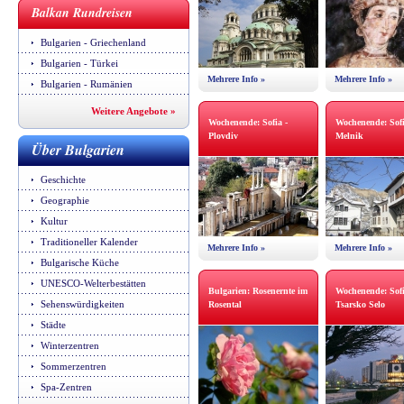
Balkan Rundreisen
Bulgarien - Griechenland
Bulgarien - Türkei
Mehrere Info »
Mehrere Info »
Bulgarien - Rumänien
Weitere Angebote »
Wochenende: Sofia -
Wochenende: Sofi
Plovdiv
Melnik
Über Bulgarien
Geschichte
Geographie
Kultur
Traditioneller Kalender
Mehrere Info »
Mehrere Info »
Bulgarische Küche
UNESCO-Welterbestätten
Bulgarien: Rosenernte im
Wochenende: Sofi
Sehenswürdigkeiten
Rosental
Tsarsko Selo
Städte
Winterzentren
Sommerzentren
Spa-Zentren