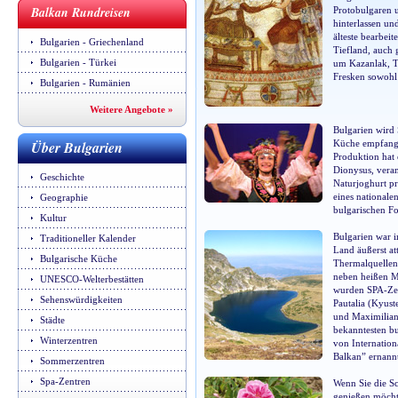
Balkan Rundreisen
Protobulgaren u
hinterlassen un
älteste bearbei
Bulgarien - Griechenland
Tiefland, auch 
Bulgarien - Türkei
um Kazanlak, T
Fresken sowohl 
Bulgarien - Rumänien
Weitere Angebote »
Bulgarien wird 
Über Bulgarien
Küche empfange
Produktion hat e
Dionysus, veran
Geschichte
Naturjoghurt pr
eines nationale
Geographie
bulgarischen F
Kultur
Bulgarien war i
Traditioneller Kalender
Land äußerst at
Bulgarische Küche
Thermalquellen
neben heißen Mi
UNESCO-Welterbestätten
wurden SPA-Zent
Sehenswürdigkeiten
Pautalia (Kyust
und Maximilianu
Städte
bekanntesten b
Winterzentren
von Internation
Balkan” ernann
Sommerzentren
Spa-Zentren
Wenn Sie die Sc
genießen möcht