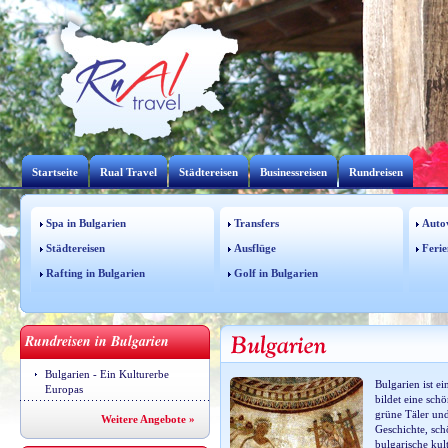
Startseite
Rual Travel
Städtereisen
Businessreisen
Rundreisen
Spa in Bulgarien
Transfers
Auto
Städtereisen
Ausflüge
Ferie
Rafting in Bulgarien
Golf in Bulgarien
Rundreisen in Bulgarien
Bulgarien - Ein Kulturerbe
Bulgarien ist e
Europas
bildet eine sc
grüne Täler und 
Weitere Angebote »
Geschichte, sch
bulgarische kul