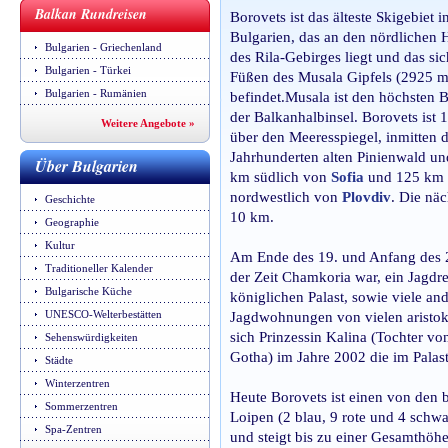
Balkan Rundreisen
Borovets ist das älteste Skigebiet i
Bulgarien, das an den nördlichen
Bulgarien - Griechenland
des Rila-Gebirges liegt und das si
Bulgarien - Türkei
Füßen des Musala Gipfels (2925 m
Bulgarien - Rumänien
befindet.Musala ist den höchsten 
der Balkanhalbinsel. Borovets ist
Weitere Angebote »
über den Meeresspiegel, inmitten 
Jahrhunderten alten Pinienwald und
Über Bulgarien
km südlich von
Sofia
und 125 km
nordwestlich von
Plovdiv
. Die näc
Geschichte
10 km.
Geographie
Kultur
Am Ende des 19. und Anfang des 2
Traditioneller Kalender
der Zeit Chamkoria war, ein Jagdr
Bulgarische Küche
königlichen Palast, sowie viele and
UNESCO-Welterbestätten
Jagdwohnungen von vielen aristokr
sich Prinzessin Kalina (Tochter v
Sehenswürdigkeiten
Gotha) im Jahre 2002 die im Palast
Städte
Winterzentren
Heute Borovets ist einen von den b
Sommerzentren
Loipen (2 blau, 9 rote und 4 schw
Spa-Zentren
und steigt bis zu einer Gesamthö