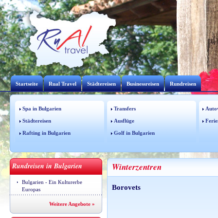
Startseite
Rual Travel
Städtereisen
Businessreisen
Rundreisen
Spa in Bulgarien
Transfers
Auto
Städtereisen
Ausflüge
Ferie
Rafting in Bulgarien
Golf in Bulgarien
Rundreisen in Bulgarien
Winterzentren
Bulgarien - Ein Kulturerbe
Borovets
Europas
Weitere Angebote »