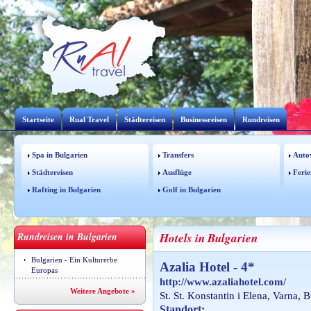
Startseite
Rual Travel
Städtereisen
Businessreisen
Rundreisen
Spa in Bulgarien
Transfers
Auto
Städtereisen
Ausflüge
Ferie
Rafting in Bulgarien
Golf in Bulgarien
Rundreisen in Bulgarien
Hotels in Bulgarien
Bulgarien - Ein Kulturerbe
Azalia Hotel - 4*
Europas
http://www.azaliahotel.com/
Weitere Angebote »
St. St. Konstantin i Elena, Varna, B
Standort: