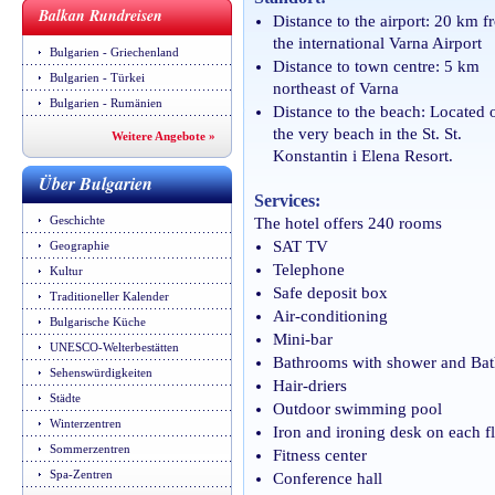
Balkan Rundreisen
Distance to the airport: 20 km 
the international Varna Airport
Bulgarien - Griechenland
Distance to town centre: 5 km
Bulgarien - Türkei
northeast of Varna
Bulgarien - Rumänien
Distance to the beach: Located 
the very beach in the St. St.
Weitere Angebote »
Konstantin i Elena Resort.
Über Bulgarien
Services:
Geschichte
The hotel offers 240 rooms
SAT TV
Geographie
Telephone
Kultur
Safe deposit box
Traditioneller Kalender
Air-conditioning
Bulgarische Küche
Mini-bar
UNESCO-Welterbestätten
Bathrooms with shower and Bat
Sehenswürdigkeiten
Hair-driers
Städte
Outdoor swimming pool
Winterzentren
Iron and ironing desk on each f
Sommerzentren
Fitness center
Spa-Zentren
Conference hall