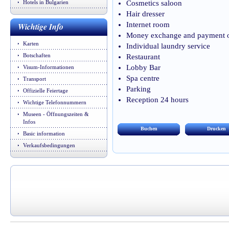
Hotels in Bulgarien
Cosmetics saloon
Hair dresser
Internet room
Wichtige Info
Money exchange and payment opt
Karten
Individual laundry service
Botschaften
Restaurant
Lobby Bar
Visum-Informationen
Spa centre
Transport
Parking
Offizielle Feiertage
Reception 24 hours
Wichtige Telefonnummern
Museen - Öffnungszeiten &
Infos
Buchen
Drucken
Basic information
Verkaufsbedingungen