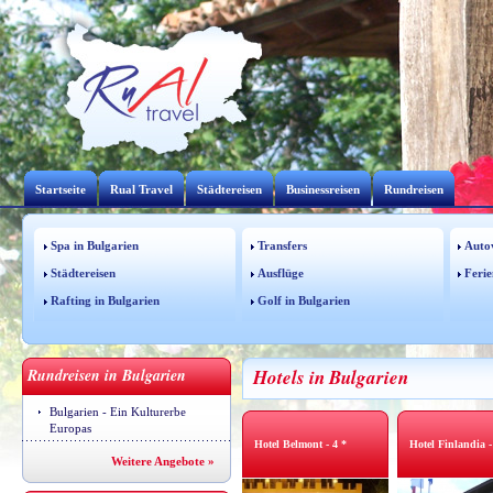
Startseite
Rual Travel
Städtereisen
Businessreisen
Rundreisen
Spa in Bulgarien
Transfers
Auto
Städtereisen
Ausflüge
Ferie
Rafting in Bulgarien
Golf in Bulgarien
Rundreisen in Bulgarien
Hotels in Bulgarien
Bulgarien - Ein Kulturerbe
Europas
Hotel Belmont - 4 *
Hotel Finlandia -
Weitere Angebote »