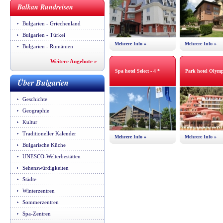
Balkan Rundreisen
Bulgarien - Griechenland
Bulgarien - Türkei
Mehrere Info »
Mehrere Info »
Bulgarien - Rumänien
Weitere Angebote »
Spa hotel Select - 4 *
Park hotel Olymp
Über Bulgarien
Geschichte
Geographie
Kultur
Traditioneller Kalender
Mehrere Info »
Mehrere Info »
Bulgarische Küche
UNESCO-Welterbestätten
Sehenswürdigkeiten
Städte
Winterzentren
Sommerzentren
Spa-Zentren