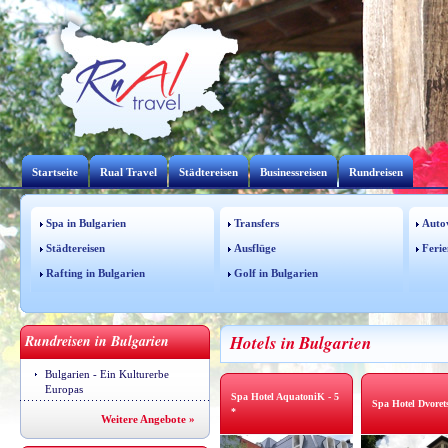
Startseite
Rual Travel
Städtereisen
Businessreisen
Rundreisen
Spa in Bulgarien
Transfers
Auto
Städtereisen
Ausflüge
Ferie
Rafting in Bulgarien
Golf in Bulgarien
Rundreisen in Bulgarien
Hotels in Bulgarien
Bulgarien - Ein Kulturerbe
Europas
Spa Hotel AquatoniK - 5
Spa Hotel Dvorets
*
Weitere Angebote »