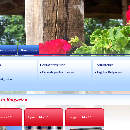
inessreisen
Rundreisen
s
Autovermietung
Kunstreisen
Ferienlager für Kinder
Jagd in Bulgarien
Bulgarien
 in Bulgarien
aria - 4 *
Aqua Hotel - 3 *
Burgas Hotel - 4 *