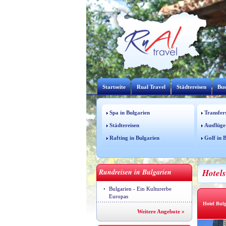
Startseite
Rual Travel
Städtereisen
Bus
Spa in Bulgarien
Transfer
Städtereisen
Ausflüge
Rafting in Bulgarien
Golf in 
Rundreisen in Bulgarien
Hotels
Bulgarien - Ein Kulturerbe
Europas
Hotel Bulg
Weitere Angebote »