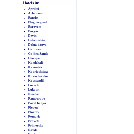
Hotels in:
Apriltsi
Arbanassi
Bansko
Blagoevgrad
Borovets
Burgas
Devin
Dobrinishte
Dolna banya
Gabrovo
Golden Sands
Hisarya
Kardzhali
Kazanlak
Koprivshtitsa
Kovachevitsa
Kyustendil
Lovech
Lukovit
Nesebar
Pamporovo
Pavel banya
Pleven
Plovdiv
Pomorie
Pravets
Primorsko
Ravda