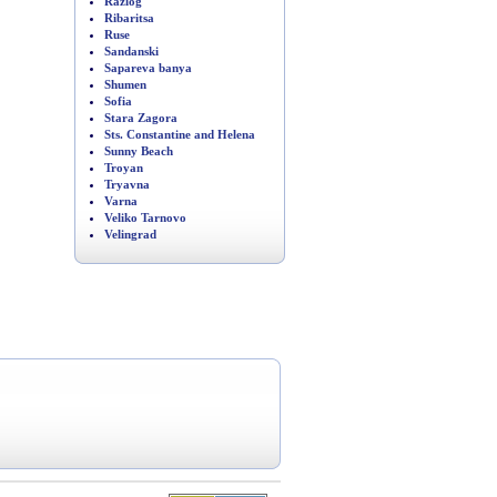
Razlog
Ribaritsa
Ruse
Sandanski
Sapareva banya
Shumen
Sofia
Stara Zagora
Sts. Constantine and Helena
Sunny Beach
Troyan
Tryavna
Varna
Veliko Tarnovo
Velingrad