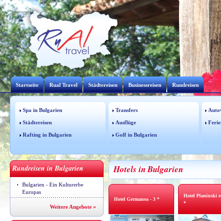
Startseite
Rual Travel
Städtereisen
Businessreisen
Rundreisen
Spa in Bulgarien
Transfers
Auto
Städtereisen
Ausflüge
Ferie
Rafting in Bulgarien
Golf in Bulgarien
Rundreisen in Bulgarien
Hotels in Bulgarien
Bulgarien - Ein Kulturerbe
Europas
Hotel Planinski e
Hotel Germanea - 3 *
*
Weitere Angebote »